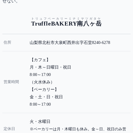
せない。
トリュフベーカリーミナミヤツガタケ
TruffleBAKERY南八ヶ岳
住所
⼭梨県北杜市⼤泉町⻄井出字⽯堂8240-6278
【カフェ】
月・木～日曜日・祝日
8:00～17:00
営業時間
（火水休み）
【ベーカリー】
金・土・日・祝日
8:00～17:00
火・水曜日
定休日
※ベーカリーは月・木曜日も休み。金～日、祝日のみ営