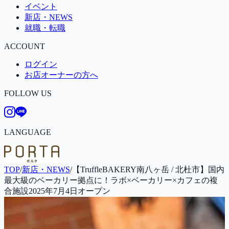
イベント
新店・NEWS
就職・転職
ACCOUNT
ログイン
お店オーナーの方へ
FOLLOW US
LANGUAGE
TOP
/
新店・NEWS
/
【TruffleBAKERY南八ヶ岳 / 北杜市】国内
最大級のベーカリー拠点に！ラボ×ベーカリー×カフェの複
合施設2025年7月4日オープン