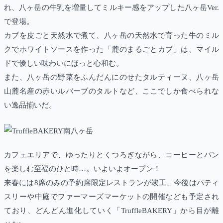
れ、八ヶ岳の牛乳を増量してミルキー感をアップした八ヶ岳Ver.
で登場。
カブを皮ごと天然水で煮て、八ヶ岳の天然水で育った牛のミル
クでホワイトソースを作った「麓のまるごとカブ」は、マイル
ドで優しい味わいにほっと心和む。
また、八ヶ岳の野菜をふんだんにのせたタルティーヌ、八ヶ岳
山麓名産の赤いルバーブのタルトなど、ここでしか食べられな
い逸品揃いだ。
カフェエリアで、ゆったりとくつろぎながら、コーヒーとパン
を楽しむ至福のひと時…。いよいよオープン！
来春には8席のみの予約席限定レストランが竣工、今後はパティ
スリーや中庭でファーマーズマーケットの開催なども予定され
ており、どんどん進化していく「TruffleBAKERY」から目が離