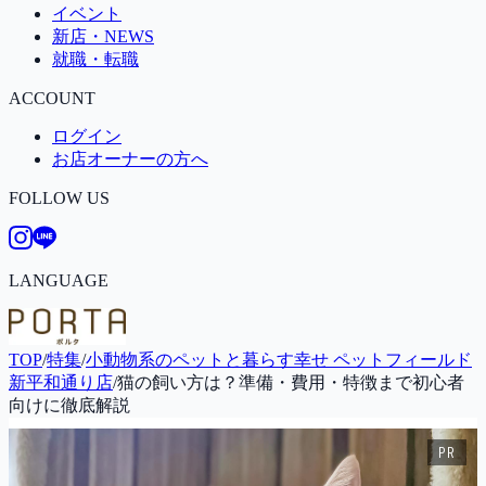
イベント
新店・NEWS
就職・転職
ACCOUNT
ログイン
お店オーナーの方へ
FOLLOW US
LANGUAGE
TOP
/
特集
/
小動物系のペットと暮らす幸せ ペットフィールド
新平和通り店
/
猫の飼い方は？準備・費用・特徴まで初心者
向けに徹底解説