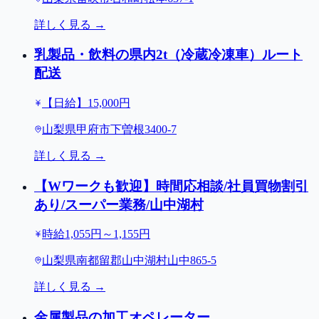
詳しく見る →
乳製品・飲料の県内2t（冷蔵冷凍車）ルート
配送
【日給】15,000円
山梨県甲府市下曽根3400-7
詳しく見る →
【Wワークも歓迎】時間応相談/社員買物割引
あり/スーパー業務/山中湖村
時給1,055円～1,155円
山梨県南都留郡山中湖村山中865-5
詳しく見る →
金属製品の加工オペレーター