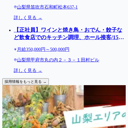
山梨県笛吹市石和町松本637-1
詳しく見る →
【正社員】ワインと焼き鳥・おでん・餃子な
ど飲食店でのキッチン調理、ホール接客/15時
出勤/甲府駅周辺5店舗
月給350,000円～500,000円
山梨県甲府市丸の内２－３－１田村ビル
詳しく見る →
採用情報をもっと見る →