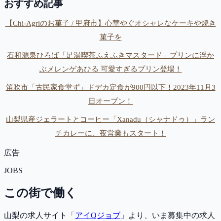
おすすめ記事
【Chi-Agriのお菓子 / 甲府市】心華やぐオシャレなケーキや焼き
菓子を
石和源泉ひろば「足湯喫茶ふえふきマスタード」プリンに浮か
ぶメレンゲあひる 可愛すぎるプリン登場！
笛吹市「古民家食堂ず」ドデカ定食が900円以下！2023年11月3
日オープン！
山梨県産ジェラートとコーヒー「Xanadu（シャナドゥ）」ラン
チカレーに、夜営業もスタート！
広告
JOBS
この街で働く
山梨の求人サイト「
アイQジョブ
」より、いま募集中の求人