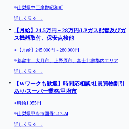
山梨県中巨摩郡昭和町
詳しく見る →
【月給】24.5万円～28万円/LPガス配管及びガ
ス機器取付、保安点検他
【月給】245,000円～280,000円
都留市、大月市、上野原市、富士北麓郡内エリア
詳しく見る →
【Wワークも歓迎】時間応相談/社員買物割引
あり/スーパー業務/甲府市
時給1,055円
山梨県甲府市国母1-17-24
詳しく見る →