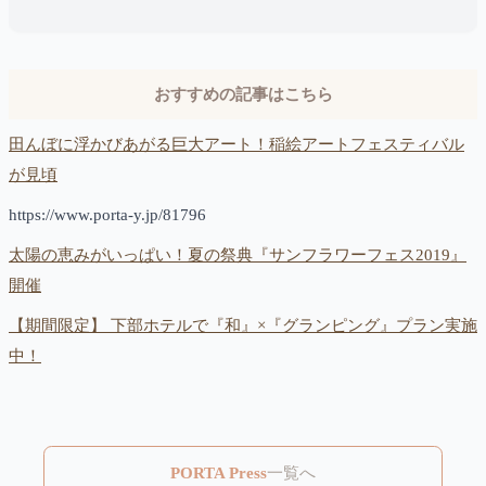
おすすめの記事はこちら
田んぼに浮かびあがる巨大アート！稲絵アートフェスティバル
が見頃
https://www.porta-y.jp/81796
太陽の恵みがいっぱい！夏の祭典『サンフラワーフェス2019』
開催
【期間限定】 下部ホテルで『和』×『グランピング』プラン実施
中！
PORTA Press
一覧へ