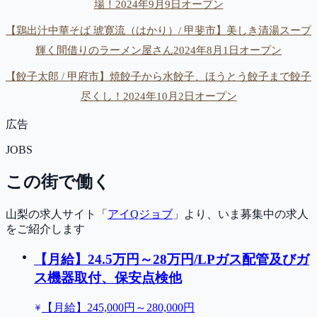
場！2024年9月9日オープン
【鶏出汁中華そば 琥寛流（はかり）/ 甲斐市】美しき清湯スープ
輝く間借りのラーメン屋さん2024年8月1日オープン
【餃子太郎 / 甲府市】焼餃子から水餃子、ほうとう餃子まで餃子
尽くし！2024年10月2日オープン
広告
JOBS
この街で働く
山梨の求人サイト「
アイQジョブ
」より、いま募集中の求人
をご紹介します
【月給】24.5万円～28万円/LPガス配管及びガ
ス機器取付、保安点検他
【月給】245,000円～280,000円