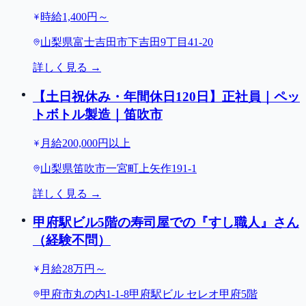
内巡回清掃など/1日3ｈ～ＯＫ/富士吉田市
時給1,400円～
山梨県富士吉田市下吉田9丁目41-20
詳しく見る →
【土日祝休み・年間休日120日】正社員｜ペッ
トボトル製造｜笛吹市
月給200,000円以上
山梨県笛吹市一宮町上矢作191-1
詳しく見る →
甲府駅ビル5階の寿司屋での『すし職人』さん
（経験不問）
月給28万円～
甲府市丸の内1-1-8甲府駅ビル セレオ甲府5階