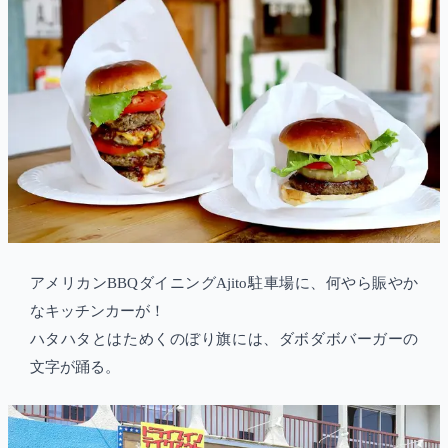
アメリカンBBQダイニングAjito駐車場に、何やら賑やか
なキッチンカーが！
ハタハタとはためくのぼり旗には、ダボダボバーガーの
文字が踊る。