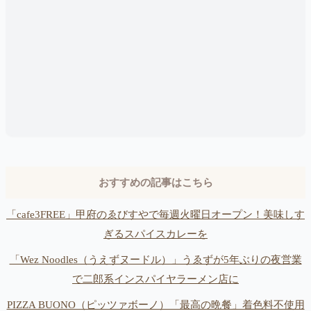
おすすめの記事はこちら
「cafe3FREE」甲府のゑびすやで毎週火曜日オープン！美味しす
ぎるスパイスカレーを
「Wez Noodles（うえずヌードル）」うゑずが5年ぶりの夜営業
で二郎系インスパイヤラーメン店に
PIZZA BUONO（ピッツァボーノ）「最高の晩餐」着色料不使用