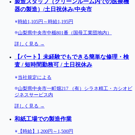
製造スタッフ（クリーンルーム内での医療機
器の製造）/土日祝休み/中央市
時給1,105円～時給1,195円
山梨県中央市中楯801番（国母工業団地内）
詳しく見る →
【パート】未経験でもできる簡単な修理・検
査 / 短時間勤務可 / 土日祝休み
当社規定による
山梨県中央市一町畑217 （有）シラネ精工・カシオビ
ジネスサービス内
詳しく見る →
和紙工場での製造作業
【時給】1,200円～1,500円