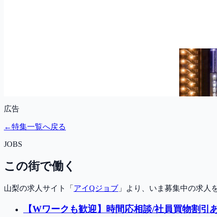
広告
←
特集一覧へ戻る
JOBS
この街で働く
山梨の求人サイト「
アイQジョブ
」より、いま募集中の求人
【Wワークも歓迎】時間応相談/社員買物割引あ