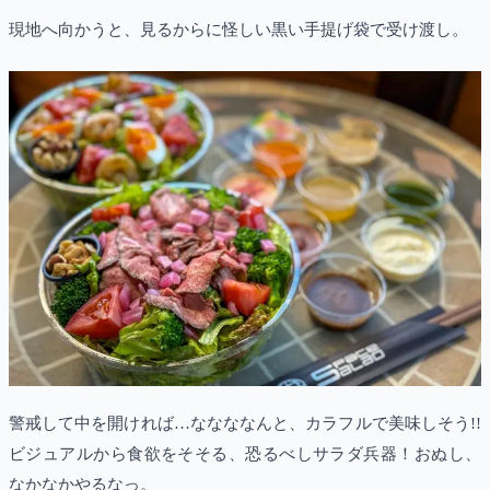
現地へ向かうと、見るからに怪しい黒い手提げ袋で受け渡し。
警戒して中を開ければ…ななななんと、カラフルで美味しそう!!
ビジュアルから食欲をそそる、恐るべしサラダ兵器！おぬし、
なかなかやるなっ。