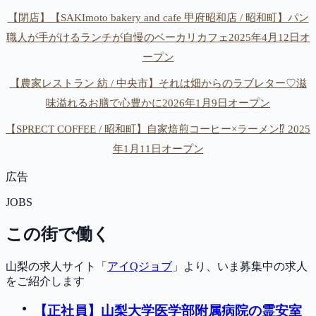
【閉店】【SAKImoto bakery and cafe 甲府昭和店 / 昭和町】パン
職人が手がけるランチが自慢のベーカリカフェ2025年4月12日オ
ープン
【農家レストラン 紡 / 中央市】それは畑からのラブレター♡滋
味溢れるお膳で心豊かに2026年1月9日オープン
【SPRECT COFFEE / 昭和町】自家焙煎コーヒー×ラーメン⁉︎ 2025
年1月11日オープン
広告
JOBS
この街で働く
山梨の求人サイト「
アイQジョブ
」より、いま募集中の求人
をご紹介します
【正社員】山梨大学医学部附属病院の霊安室