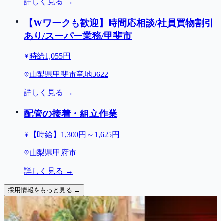
詳しく見る →
【Wワークも歓迎】時間応相談/社員買物割引
あり/スーパー業務/甲斐市
時給1,055円
山梨県甲斐市竜地3622
詳しく見る →
配管の接着・組立作業
【時給】1,300円～1,625円
山梨県甲府市
詳しく見る →
採用情報をもっと見る →