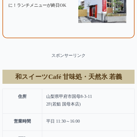
に！ランチメニューが終日OK
スポンサーリンク
和スイーツCafé 甘味処・天然氷 若義
住所
山梨県甲府市国母8-3-11
2F(若鮨 国母本店)
営業時間
平日 11:30～16:00