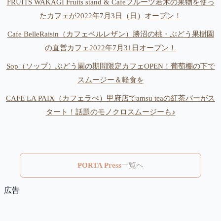
FRUITS WAKAGI Fruits stand & Cafeフルーツ若木の果物を使っ
たカフェが2022年7月3日（日）オープン！
Cafe BelleRaisin（カフェベルレザン）勝沼の桃・ぶどう果樹園
の直営カフェ2022年7月31日オープン！
Sop（ソップ）ぶどう園の期間限定カフェOPEN！葡萄棚の下で
スムージー＆軽食を
CAFE LA PAIX（カフェラぺ）甲府店でamsu teaの紅茶バーがス
タート！話題のモノクロスムージーも♪
PORTA Press
一覧へ
広告