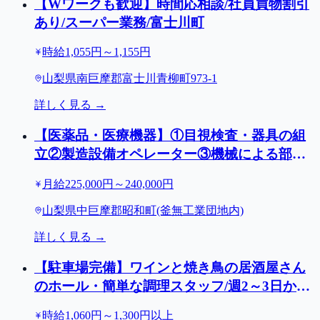
【Wワークも歓迎】時間応相談/社員買物割引
あり/スーパー業務/富士川町
時給1,055円～1,155円
山梨県南巨摩郡富士川青柳町973-1
詳しく見る →
【医薬品・医療機器】①目視検査・器具の組
立②製造設備オペレーター③機械による部品
の組立/入社祝金30万円/昭和町
月給225,000円～240,000円
山梨県中巨摩郡昭和町(釜無工業団地内)
詳しく見る →
【駐車場完備】ワインと焼き鳥の居酒屋さん
のホール・簡単な調理スタッフ/週2～3日から
OK/甲府駅前周辺5店舗
時給1,060円～1,300円以上