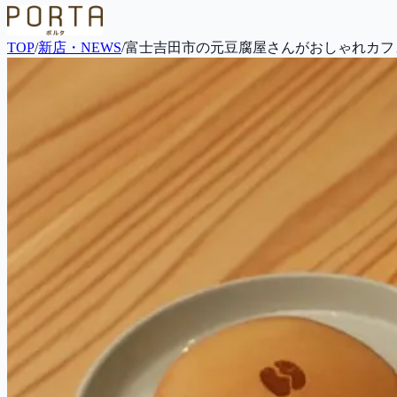
TOP
/
新店・NEWS
/
富士吉田市の元豆腐屋さんがおしゃれカフェに！F