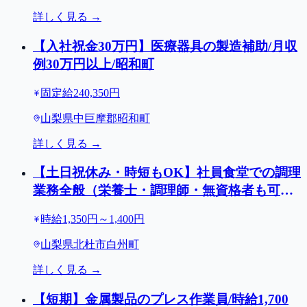
詳しく見る →
【入社祝金30万円】医療器具の製造補助/月収
例30万円以上/昭和町
固定給240,350円
山梨県中巨摩郡昭和町
詳しく見る →
【土日祝休み・時短もOK】社員食堂での調理
業務全般（栄養士・調理師・無資格者も可）/
北杜市白州町
時給1,350円～1,400円
山梨県北杜市白州町
詳しく見る →
【短期】金属製品のプレス作業員/時給1,700