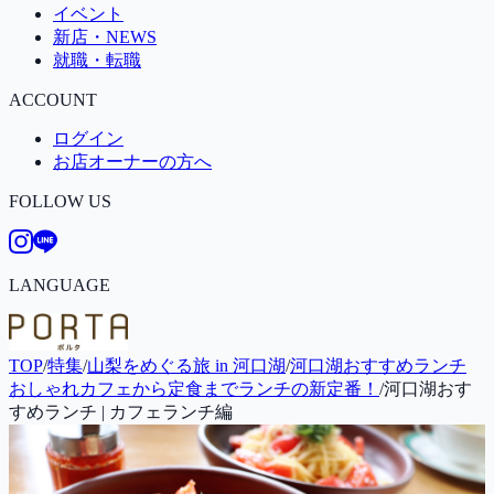
イベント
新店・NEWS
就職・転職
ACCOUNT
ログイン
お店オーナーの方へ
FOLLOW US
LANGUAGE
TOP
/
特集
/
山梨をめぐる旅 in 河口湖
/
河口湖おすすめランチ
おしゃれカフェから定食までランチの新定番！
/
河口湖おす
すめランチ | カフェランチ編