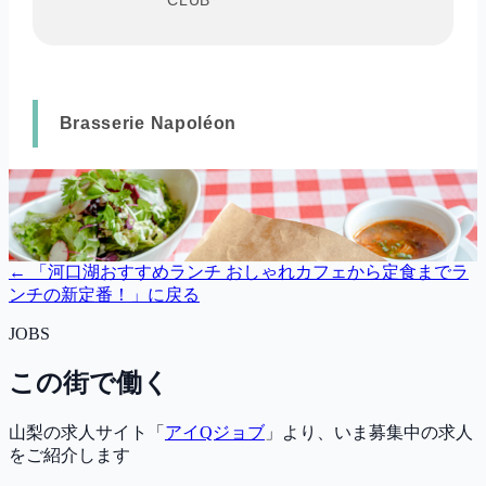
← 「
河口湖おすすめランチ おしゃれカフェから定食までラ
ンチの新定番！
」に戻る
JOBS
この街で働く
山梨の求人サイト「
アイQジョブ
」より、いま募集中の求人
をご紹介します