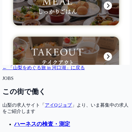
← 「
山梨をめぐる旅 in 河口湖
」に戻る
JOBS
この街で働く
山梨の求人サイト「
アイQジョブ
」より、いま募集中の求人
をご紹介します
ハーネスの検査・測定