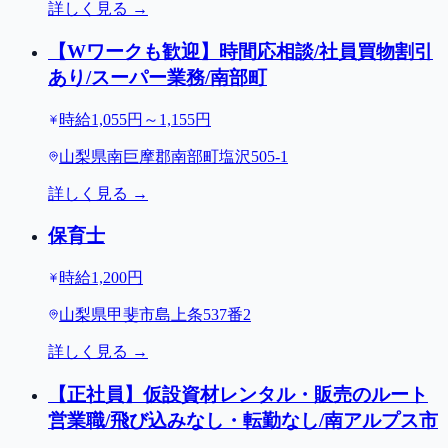
詳しく見る →
【Wワークも歓迎】時間応相談/社員買物割引
あり/スーパー業務/南部町
時給1,055円～1,155円
山梨県南巨摩郡南部町塩沢505-1
詳しく見る →
保育士
時給1,200円
山梨県甲斐市島上条537番2
詳しく見る →
【正社員】仮設資材レンタル・販売のルート
営業職/飛び込みなし・転勤なし/南アルプス市