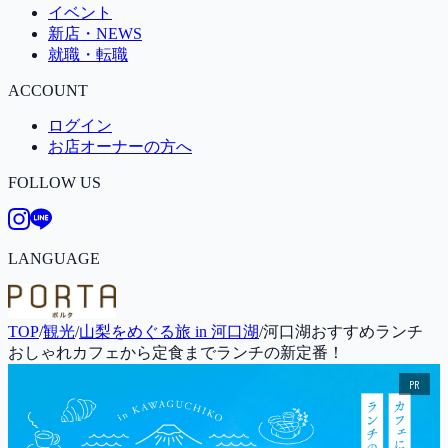
イベント
新店・NEWS
就職・転職
ACCOUNT
ログイン
お店オーナーの方へ
FOLLOW US
LANGUAGE
TOP
/
観光
/
山梨をめぐる旅 in 河口湖
/
河口湖おすすめランチ
おしゃれカフェから定食までランチの新定番！