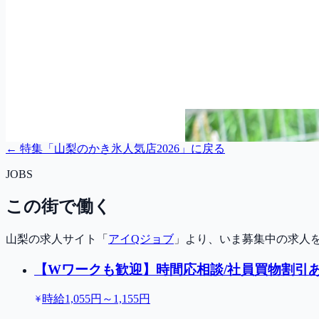
← 特集「
山梨のかき氷人気店2026
」に戻る
JOBS
この街で働く
山梨の求人サイト「
アイQジョブ
」より、いま募集中の求人
【Wワークも歓迎】時間応相談/社員買物割引あ
時給1,055円～1,155円