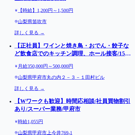
【時給】1,200円～1,500円
山梨県笛吹市
詳しく見る →
【正社員】ワインと焼き鳥・おでん・餃子な
ど飲食店でのキッチン調理、ホール接客/15時
出勤/甲府駅周辺5店舗
月給350,000円～500,000円
山梨県甲府市丸の内２－３－１田村ビル
詳しく見る →
【Wワークも歓迎】時間応相談/社員買物割引
あり/スーパー業務/甲府市
時給1,055円
山梨県甲府市上今井769-1