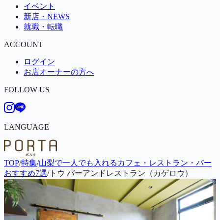
イベント
新店・NEWS
就職・転職
ACCOUNT
ログイン
お店オーナーの方へ
FOLLOW US
LANGUAGE
TOP
/
特集
/
山梨で一人でも入れるカフェ・レストラン・バー
おすすめ7選
/
トウ バーアンドレストラン（カゲロウ）