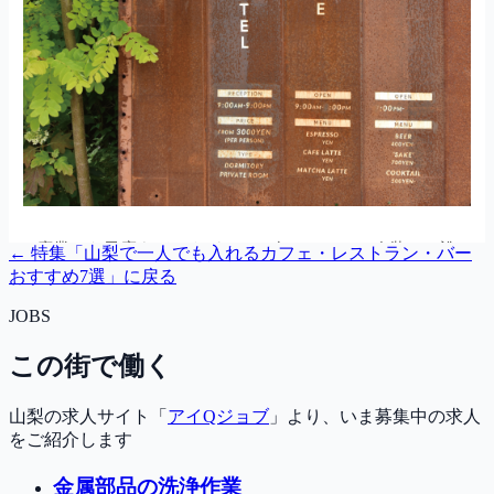
← 特集「
山梨で一人でも入れるカフェ・レストラン・バー
おすすめ7選
」に戻る
JOBS
この街で働く
山梨の求人サイト「
アイQジョブ
」より、いま募集中の求人
をご紹介します
金属部品の洗浄作業