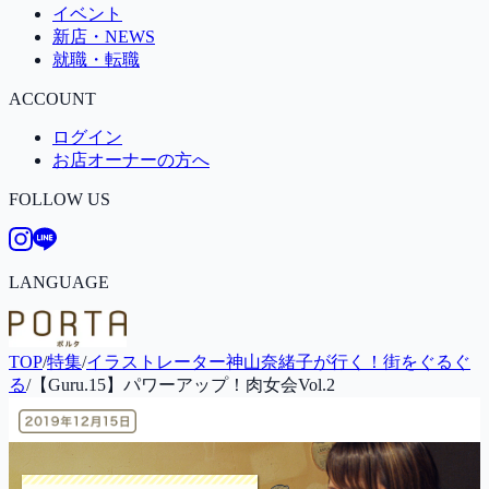
イベント
新店・NEWS
就職・転職
ACCOUNT
ログイン
お店オーナーの方へ
FOLLOW US
LANGUAGE
TOP
/
特集
/
イラストレーター神山奈緒子が行く！街をぐるぐ
る
/
【Guru.15】パワーアップ！肉女会Vol.2