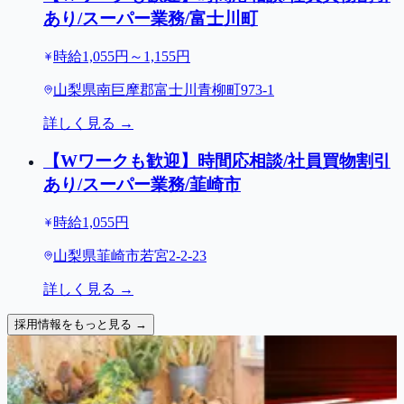
あり/スーパー業務/富士川町
時給1,055円～1,155円
山梨県南巨摩郡富士川青柳町973-1
詳しく見る →
【Wワークも歓迎】時間応相談/社員買物割引
あり/スーパー業務/韮崎市
時給1,055円
山梨県韮崎市若宮2-2-23
詳しく見る →
採用情報をもっと見る →