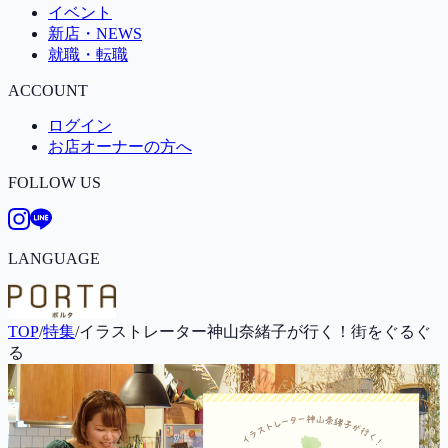
イベント
新店・NEWS
就職・転職
ACCOUNT
ログイン
お店オーナーの方へ
FOLLOW US
LANGUAGE
TOP
/
特集
/
イラストレーター神山奈緒子が行く！街をぐるぐ
る