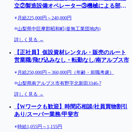
立②製造設備オペレーター③機械による部品
の組立/入社祝金30万円/昭和町
月給225,000円～240,000円
山梨県中巨摩郡昭和町(釜無工業団地内)
詳しく見る →
【正社員】仮設資材レンタル・販売のルート
営業職/飛び込みなし・転勤なし/南アルプス市
月給250,000円～360,000円（年齢・前職考慮）
山梨県南アルプス市有野字北新田3346-7
詳しく見る →
【Wワークも歓迎】時間応相談/社員買物割引
あり/スーパー業務/甲斐市
時給1,055円～1,155円