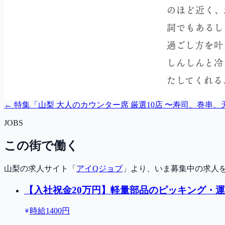
← 特集「
山梨 大人のカウンター席 厳選10店 〜寿司、巻串
JOBS
この街で働く
山梨の求人サイト「
アイQジョブ
」より、いま募集中の求人
【入社祝金20万円】軽量部品のピッキング・運
時給1400円