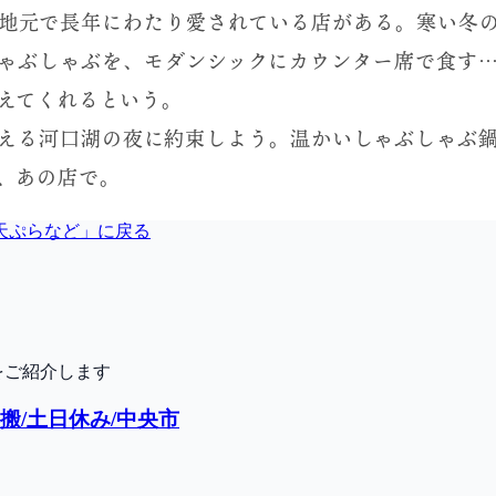
、天ぷらなど
」に戻る
をご紹介します
搬/土日休み/中央市