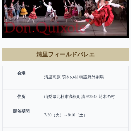
清里フィールドバレエ
会場
清里高原 萌木の村 特設野外劇場
住所
山梨県北杜市高根町清里3545 萌木の村
開催期間
7/30（火）～8/10（土）