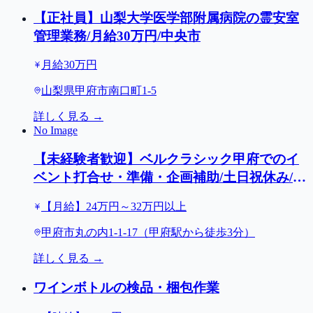
【正社員】山梨大学医学部附属病院の霊安室
管理業務/月給30万円/中央市
月給30万円
山梨県甲府市南口町1-5
詳しく見る →
No Image
【未経験者歓迎】ベルクラシック甲府でのイ
ベント打合せ・準備・企画補助/土日祝休み/甲
府市
【月給】24万円～32万円以上
甲府市丸の内1-1-17（甲府駅から徒歩3分）
詳しく見る →
ワインボトルの検品・梱包作業