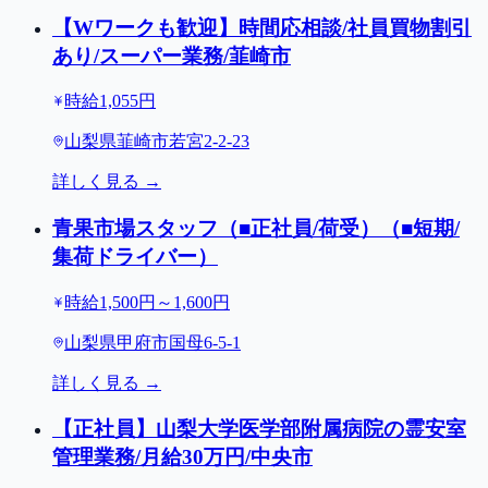
【Wワークも歓迎】時間応相談/社員買物割引
あり/スーパー業務/韮崎市
時給1,055円
山梨県韮崎市若宮2-2-23
詳しく見る →
青果市場スタッフ（■正社員/荷受）（■短期/
集荷ドライバー）
時給1,500円～1,600円
山梨県甲府市国母6-5-1
詳しく見る →
【正社員】山梨大学医学部附属病院の霊安室
管理業務/月給30万円/中央市