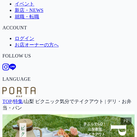
イベント
新店・NEWS
就職・転職
ACCOUNT
ログイン
お店オーナーの方へ
FOLLOW US
LANGUAGE
TOP
/
特集
/
山梨 ピクニック気分でテイクアウト | デリ・お弁
当・パン