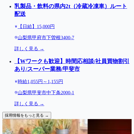
乳製品・飲料の県内2t（冷蔵冷凍車）ルート
配送
【日給】15,000円
山梨県甲府市下曽根3400-7
詳しく見る →
【Wワークも歓迎】時間応相談/社員買物割引
あり/スーパー業務/甲斐市
時給1,055円～1,155円
山梨県甲斐市中下条2000-1
詳しく見る →
採用情報をもっと見る →