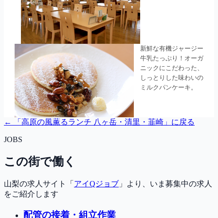
← 「
高原の風薫るランチ 八ヶ岳・清里・韮崎
」に戻る
JOBS
この街で働く
山梨の求人サイト「
アイQジョブ
」より、いま募集中の求人
をご紹介します
配管の接着・組立作業