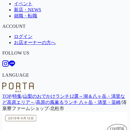
イベント
新店・NEWS
就職・転職
ACCOUNT
ログイン
お店オーナーの方へ
FOLLOW US
LANGUAGE
TOP
/
特集
/
山梨のおでかけランチ12選～湖＆八ヶ岳・清里な
ど高原エリア～
/
高原の風薫るランチ 八ヶ岳・清里・韮崎
/
清
泉寮ファームショップ-北杜市