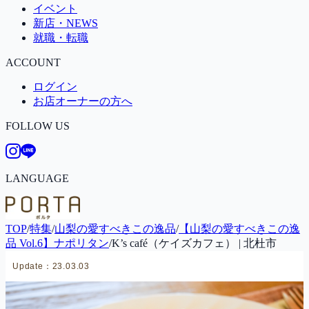
イベント
新店・NEWS
就職・転職
ACCOUNT
ログイン
お店オーナーの方へ
FOLLOW US
LANGUAGE
TOP
/
特集
/
山梨の愛すべきこの逸品
/
【山梨の愛すべきこの逸
品 Vol.6】ナポリタン
/
K’s café（ケイズカフェ） | 北杜市