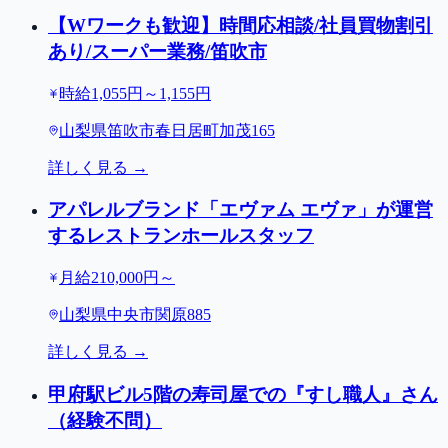
【Wワークも歓迎】時間応相談/社員買物割引
あり/スーパー業務/笛吹市
時給1,055円～1,155円
山梨県笛吹市春日居町加茂165
詳しく見る →
アパレルブランド「エヴァム エヴァ」が運営
するレストランホールスタッフ
月給210,000円～
山梨県中央市関原885
詳しく見る →
甲府駅ビル5階の寿司屋での『すし職人』さん
（経験不問）