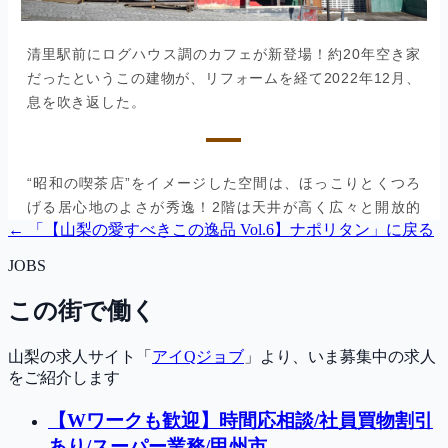
← 「
【山梨の愛すべきこの逸品 Vol.6】ナポリタン
」に戻る
JOBS
この街で働く
山梨の求人サイト「
アイQジョブ
」より、いま募集中の求人
をご紹介します
【Wワークも歓迎】時間応相談/社員買物割引
あり/スーパー業務/甲州市