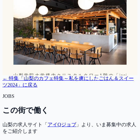
← 特集「
山梨のカフェ特集～私を虜にしたごはん＆スイー
ツ2024
」に戻る
JOBS
この街で働く
山梨の求人サイト「
アイQジョブ
」より、いま募集中の求人
をご紹介します