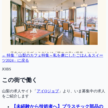
← 特集「
山梨のカフェ特集～私を虜にしたごはん＆スイー
ツ2024
」に戻る
JOBS
この街で働く
山梨の求人サイト「
アイQジョブ
」より、いま募集中の求人
をご紹介します
【未経験から技術者へ】プラスチック部品の