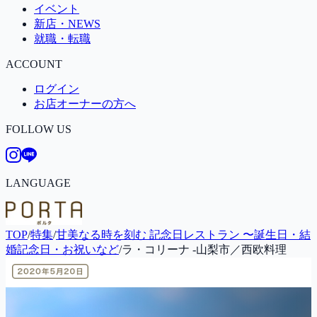
イベント
新店・NEWS
就職・転職
ACCOUNT
ログイン
お店オーナーの方へ
FOLLOW US
LANGUAGE
TOP
/
特集
/
甘美なる時を刻む 記念日レストラン 〜誕生日・結
婚記念日・お祝いなど
/
ラ・コリーナ -山梨市／西欧料理