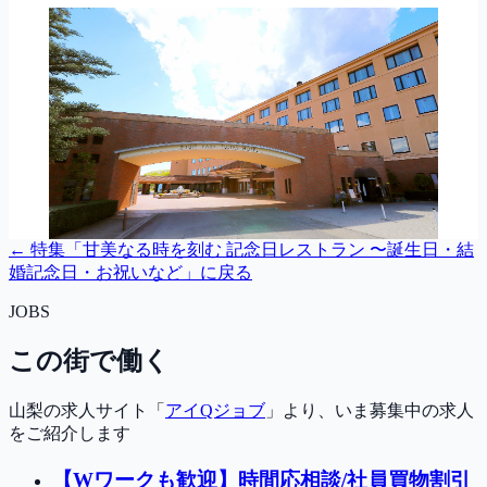
← 特集「
甘美なる時を刻む 記念日レストラン 〜誕生日・結
婚記念日・お祝いなど
」に戻る
JOBS
この街で働く
山梨の求人サイト「
アイQジョブ
」より、いま募集中の求人
をご紹介します
【Wワークも歓迎】時間応相談/社員買物割引