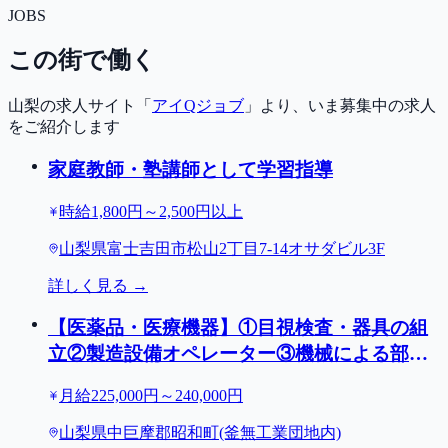
JOBS
この街で働く
山梨の求人サイト「
アイQジョブ
」より、いま募集中の求人
をご紹介します
家庭教師・塾講師として学習指導
時給1,800円～2,500円以上
山梨県富士吉田市松山2丁目7-14オサダビル3F
詳しく見る →
【医薬品・医療機器】①目視検査・器具の組
立②製造設備オペレーター③機械による部品
の組立/入社祝金30万円/昭和町
月給225,000円～240,000円
山梨県中巨摩郡昭和町(釜無工業団地内)