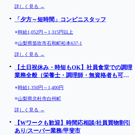
詳しく見る →
「夕方～短時間」コンビニスタッフ
時給1,052円～1,315円以上
山梨県笛吹市石和町松本637-1
詳しく見る →
【土日祝休み・時短もOK】社員食堂での調理
業務全般（栄養士・調理師・無資格者も可）/
北杜市白州町
時給1,350円～1,400円
山梨県北杜市白州町
詳しく見る →
【Wワークも歓迎】時間応相談/社員買物割引
あり/スーパー業務/甲斐市